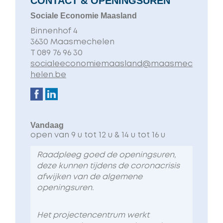
CONTACT & OPENINGSUREN
Sociale Economie Maasland
Adres
Binnenhof 4
,
3630
Maasmechelen
T
089 76 96 30
E-
socialeeconomiemaasland@maasmec
mail
helen.be
Volg
Facebook
Linkedin
ons
op
Vandaag
open van
9 u
tot
12 u
&
14 u
tot
16 u
Raadpleeg goed de openingsuren,
deze kunnen tijdens de coronacrisis
afwijken van de algemene
openingsuren.
Het projectencentrum werkt