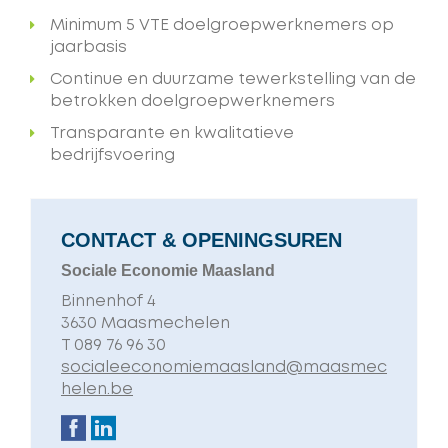
Minimum 5 VTE doelgroepwerknemers op
jaarbasis
Continue en duurzame tewerkstelling van de
betrokken doelgroepwerknemers
Transparante en kwalitatieve
bedrijfsvoering
CONTACT & OPENINGSUREN
Sociale Economie Maasland
Adres
Binnenhof 4
,
3630
Maasmechelen
T
089 76 96 30
E-
socialeeconomiemaasland@maasmec
mail
helen.be
Volg
Facebook
Linkedin
ons